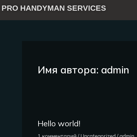
Перейти
PRO HANDYMAN SERVICES
к
содержимому
Имя автора: admin
Hello world!
Hello
world!
1 комментарий
/
Uncategorized
/
admin